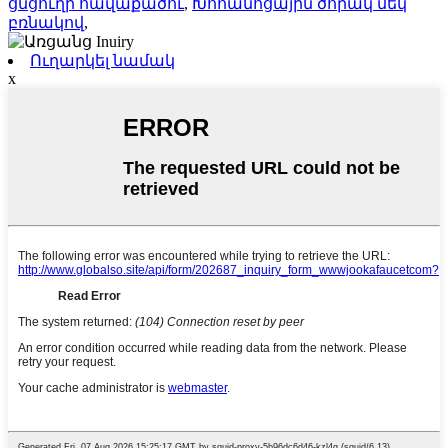
ցնցուղի հավաքածու
,
Խոհանոցային ծորակ մեկ
բռնակով
,
Ուղարկել նամակ
x