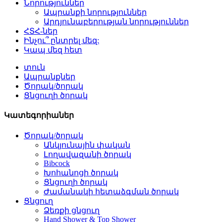
Նորություններ
Ապրանքի նորություններ
Արդյունաբերության նորություններ
ՀՏՀ-ներ
Ինչու՞ ընտրել մեզ:
Կապ մեզ հետ
տուն
Ապրանքներ
Ծորակ/ծորակ
Ցնցուղի ծորակ
Կատեգորիաներ
Ծորակ/ծորակ
Անկյունային փական
Լողավազանի ծորակ
Bibcock
Խոհանոցի ծորակ
Ցնցուղի ծորակ
Ժամանակի հետաձգման ծորակ
Ցնցուղ
Ձեռքի ցնցուղ
Hand Shower & Top Shower