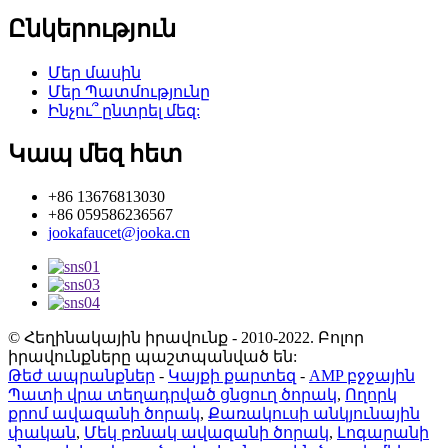
Ընկերություն
Մեր մասին
Մեր Պատմությունը
Ինչու՞ ընտրել մեզ:
Կապ մեզ հետ
+86 13676813030
+86 059586236567
jookafaucet@jooka.cn
© Հեղինակային իրավունք - 2010-2022. Բոլոր
իրավունքները պաշտպանված են:
Թեժ ապրանքներ
-
Կայքի քարտեզ
-
AMP բջջային
Պատի վրա տեղադրված ցնցուղ ծորակ
,
Ողորկ
քրոմ ավազանի ծորակ
,
Քառակուսի անկյունային
փական
,
Մեկ բռնակ ավազանի ծորակ
,
Լոգարանի